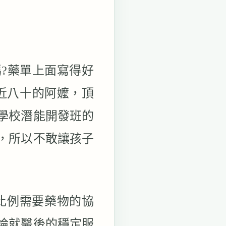
嗎
?
藥單上面寫得好
近八十的阿嬤，頂
學校潛能開發班的
，所以不敢讓孩子
比例需要藥物的協
論就醫後的穩定服