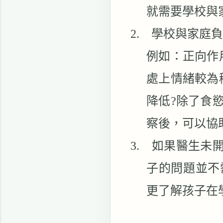
就需要學校與
2.
學校與家庭負
例如：正向作
處上情緒較為
降低
?
除了食
察後，可以協
3.
如果醫生未
子的問題並不
更了解孩子在