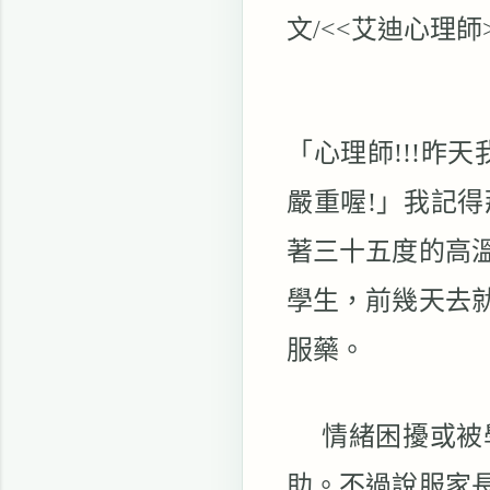
文
/<<
艾迪心理師
「心理師
!!!
昨天
嚴重喔
!
」我記得
著三十五度的高
學生，前幾天去
服藥。
情緒困擾或被
助。不過說服家