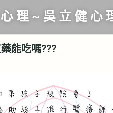
跳到主要內容
 心 理 ~ 吳 立 健 心 
這藥能吃嗎???