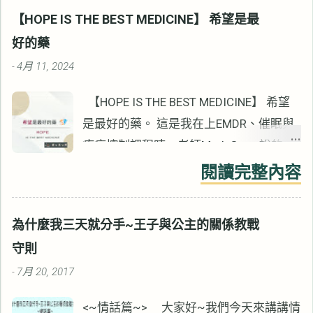
【HOPE IS THE BEST MEDICINE】 希望是最
好的藥
4月 11, 2024
-
【HOPE IS THE BEST MEDICINE】 希望
是最好的藥。 這是我在上EMDR、催眠與
疼痛控制課程時，老師Mark Grant說的
話。 看起來像是雞湯語錄，卻是心理治療
閱讀完整內容
重要的治療元素。 這十幾年來的諮商生
涯，我沒有見過例外。 雖然Mark表面上
為什麼我三天就分手~王子與公主的關係教戰
講的是疼痛控制，但所有心理治療都適
守則
用。 心情低落與負向的情緒會影響疼痛，
7月 20, 2017
-
同樣的也會影響諮商的效果。 無獨有偶，
【心靈的傷，身體會記住】作者Bessel
<~情話篇~> 大家好~我們今天來講講情