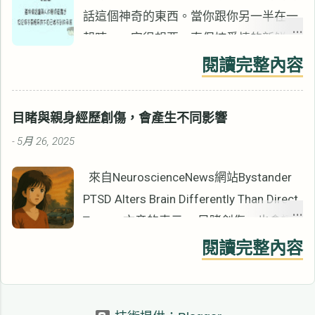
van der Kolk也說過類似的話。 ▋相信痛
話這個神奇的東西。當你跟你另一半在一
苦的事情會結束 相信痛苦的事件會結束，
起時，一定很想要一直保持愛情的新鮮，
才會讓過去的一些經驗變得可以忍受。 如
天天像熱戀(咦!?你說你不想………你的另一
閱讀完整內容
果你認為它永遠不會結束，事情就會變得
半在你背後，他非常火!!)。很好~大家都
難以忍受。 如果我們認為悲慘的狀況永遠
希望可以常保愛情的新鮮，那貼心的舉動
不會結束，我們將永遠無法從傷害中復
目睹與親身經歷創傷，會產生不同影響
跟言語就一定跑不了了，上次我們介紹過
原。 若來談的案主認為悲慘的事永遠不會
5月 26, 2025
-
家事篇，那就是貼心的舉動之一。今天我
結束，或已經結束了但他們沒有意識到。
們就來聊聊語言吧。心理學家Eddie Wu說
來自NeuroscienceNews網站Bystander
諮商將難以有效果。 諮商工作很重要的一
過：「每天早上睜開眼睛就是感情扣分的
PTSD Alters Brain Differently Than Direct
部分是帶給人們，事情會結束的希望。 如
開始，如果沒有用盡辦法去維持，很快熱
Trauma文章的表示， 目睹創傷，也會讓
果事情重覆發生，我們需要辨識至少此時
情就會消退。」 在開始之前我們先來看
你的大腦永久改變。 而且 和真正「經
此刻的現在沒有發生。 例如： 現在在這
閱讀完整內容
看這段影片 影片非常的浮誇，但是傳遞
歷」創傷的人，改變的腦區不一樣。 ▋只
諮商室裡，沒有人會罵你、打你，你是安
出一個重要的概念，語言用得好、感情不
是看到也會有PTSD 你可能以為 PTSD 是
全的。 或是 現在傷害你的人已經沒有跟
會跑。說出去的語言是有力量的，就像言
戰爭或重大創傷才會有。 但其實 你只是
你住在一起了，你知道嗎？ 縱使只有一下