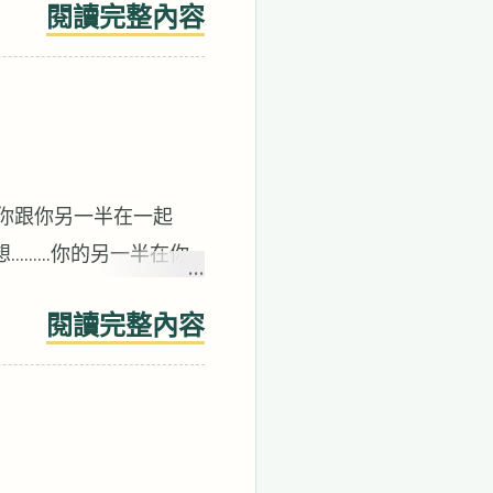
閱讀完整內容
也會影響諮商的效果。
lk也說過類似的話。 ▋相信
驗變得可以忍受。 如果
悲慘的狀況永遠不會結
永遠不會結束，或已經
要的一部分是帶給人們，
當你跟你另一半在一起
此刻的現在沒有發生。
想………你的另一半在你
或是 現在傷害你的人已
貼心的舉動跟言語就一定
著告訴自己現在是安全
閱讀完整內容
天我們就來聊聊語言
相信你會變得更好，你才
分的開始，如果沒有用盡
這段影片 影片非常的
說出去的語言是有力量
說話，平常也不會跟我