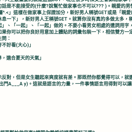
話是不能接受的(什麼?說幫忙做家事也不可以??? )。親愛的男性
囉^.<」這樣在做家事上保證加分，新好男人稱號GET或是「親
休息一下」，新好男人王稱號GET。就算你沒有真的多做太多，
起」、「一起」、「一起」做的。不要小看男女相處的遣詞用字
如果你可以把你良好用意加上體貼的詞彙包裝一下，相信雙方一
生問：
不好看(大心)」
很棒，適合夏天的天氣」
示反對，但是女生聽起來爽度就有差。那既然你都覺得可以，就
出門A___A y)。這就是語言的力量，一件事情語言用得對可以