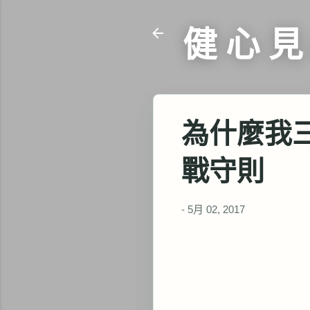
健 心 見
為什麼我
戰守則
-
5月 02, 2017