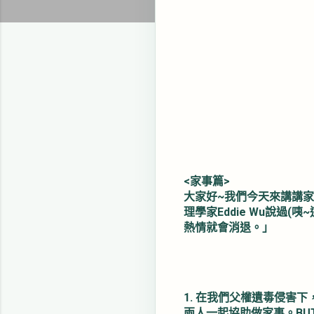
<家事篇>
大家好~我們今天來講講
理學家Eddie Wu說
熱情就會消退。」
1. 在我們父權遺毒侵害
兩人一起協助做家事。BU