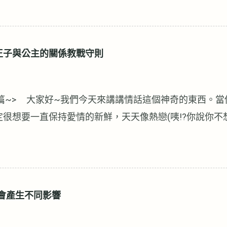
治療都適用。 心情低落與負向的情緒會影響疼痛，同樣的
，【心靈的傷，身體會記住】作者Bessel van der Ko
事情會結束 相信痛苦的事件會結束，才會讓過去的一些經
王子與公主的關係教戰守則
它永遠不會結束，事情就會變得難以忍受。 如果我們認為
們將永遠無法從傷害中復原。 若來談的案主認為悲慘的事
但他們沒有意識到。 諮商將難以有效果。 諮商工作很重
話篇~> 大家好~我們今天來講講情話這個神奇的東西。
結束的希望。 如果事情重覆發生，我們需要辨識至少此時
定很想要一直保持愛情的新鮮，天天像熱戀(咦!?你說你不
 現在在這諮商室裡，沒有人會罵你、打你，你是安全的。 
他非常火!!)。很好~大家都希望可以常保愛情的新鮮，那
跟你住在一起了，你知道嗎？ 縱使只有一下下的時間，試
了，上次我們介紹過家事篇，那就是貼心的舉動之一。今
被責備的。 讓大腦知道事情已經結束、相信可以結束。 
學家Eddie Wu說過：「每天早上睜開眼睛就是感情扣
更好。 ~HOPE IS THE BEST MEDICINE~
維持，很快熱情就會消退。」 在開始之前我們先來看看
會產生不同影響
但是傳遞出一個重要的概念，語言用得好、感情不會跑。
像言靈一樣。我常聽女性友人說：「我那男朋友真的不會