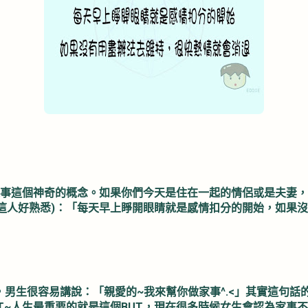
家事這個神奇的概念。如果你們今天是住在一起的情侶或是夫妻，
過(咦~這人好熟悉)：「每天早上睜開眼睛就是感情扣分的開始，如
下，男生很容易講說：「親愛的~我來幫你做家事^.<」其實這句
T~人生最重要的就是這個BUT，現在很多時候女生會認為家事