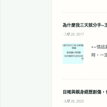
有心理
無獨有偶
痛苦的
為什麼我三天就分手~
你認為
7月 20, 2017
-
束，我
結束了
<~情
事情會
時，一
例如：
背後，
經沒有
跑不了
的、不
吧。心理
會真的變得
辦法去
目睹與親身經歷創傷，
浮誇，
5月 26, 2025
-
的，就