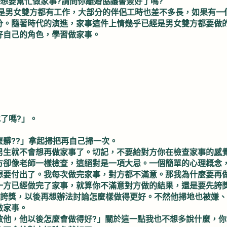
根不想要幫忙做家事?請問你離婚協議書簽好了嗎?
都是男女雙方都有工作，大部分的伴侶工時也差不多長，如果有一
分。隨著時代的演進，家事這件上情幾乎已經是男女雙方都要做
好自己的角色，學習做家事。
地了嗎?」。
髒??」拿起掃把再自己掃一次。
男生就不會想再做家事了。切記，不要給對方你在檢查家事的感
方卻像老師一樣檢查，這絕對是一項大忌。一個簡單的心理概念
想要付出了。我每次做完家事，對方都不滿意。那我為什麼要再
一方已經做完了家事，就算你不滿意對方做的結果，還是要先誇
先誇獎，以後再想辦法討論怎麼樣做得更好。不然他掃地也被嫌
做家事。
教他，他以後怎麼會做得好?」關於這一點我也不想多說什麼，