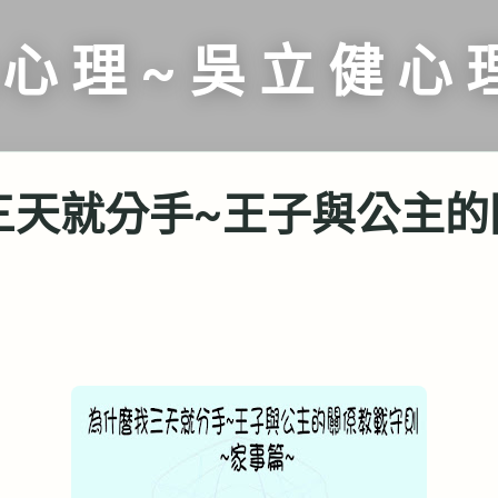
跳到主要內容
 心 理 ~ 吳 立 健 心 
三天就分手~王子與公主的