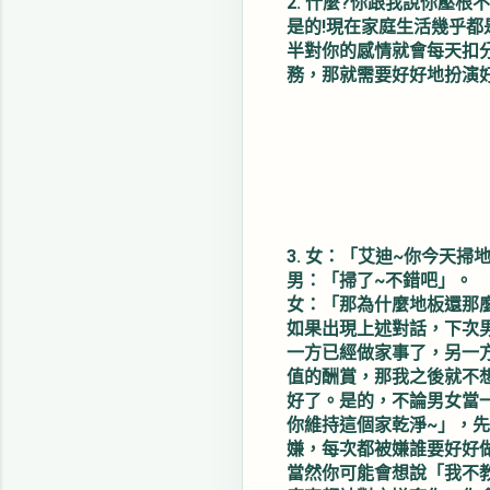
2. 什麼?你跟我說你壓
是的!現在家庭生活幾乎
半對你的感情就會每天扣
務，那就需要好好地扮演
3. 女：「艾迪~你今天掃
男：「掃了~不錯吧」。
女：「那為什麼地板還那麼
如果出現上述對話，下次
一方已經做家事了，另一
值的酬賞，那我之後就不
好了。是的，不論男女當
你維持這個家乾淨~」，
嫌，每次都被嫌誰要好好
當然你可能會想說「我不