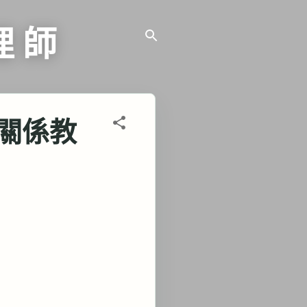
理 師
關係教