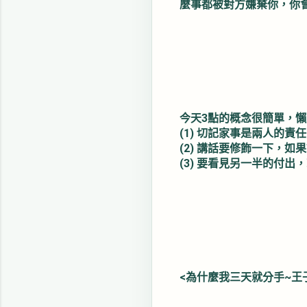
麼事都被對方嫌棄你，你
今天3點的概念很簡單，
(1) 切記家事是兩人的
(2) 講話要修飾一下，
(3) 要看見另一半的付
<為什麼我三天就分手~王