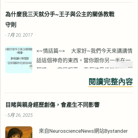
涯，我沒有見過例外。 雖然Mark表面上
為什麼我三天就分手~王子與公主的關係教戰
講的是疼痛控制，但所有心理治療都適
守則
用。 心情低落與負向的情緒會影響疼痛，
7月 20, 2017
-
同樣的也會影響諮商的效果。 無獨有偶，
【心靈的傷，身體會記住】作者Bessel
<~情話篇~> 大家好~我們今天來講講情
van der Kolk也說過類似的話。 ▋相信痛
話這個神奇的東西。當你跟你另一半在一
苦的事情會結束 相信痛苦的事件會結束，
起時，一定很想要一直保持愛情的新鮮，
才會讓過去的一些經驗變得可以忍受。 如
天天像熱戀(咦!?你說你不想………你的另一
閱讀完整內容
果你認為它永遠不會結束，事情就會變得
半在你背後，他非常火!!)。很好~大家都
難以忍受。 如果我們認為悲慘的狀況永遠
希望可以常保愛情的新鮮，那貼心的舉動
不會結束，我們將永遠無法從傷害中復
目睹與親身經歷創傷，會產生不同影響
跟言語就一定跑不了了，上次我們介紹過
原。 若來談的案主認為悲慘的事永遠不會
5月 26, 2025
-
家事篇，那就是貼心的舉動之一。今天我
結束，或已經結束了但他們沒有意識到。
們就來聊聊語言吧。心理學家Eddie Wu說
來自NeuroscienceNews網站Bystander
諮商將難以有效果。 諮商工作很重要的一
過：「每天早上睜開眼睛就是感情扣分的