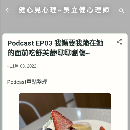
跳到主要內容
健 心 見 心 理 ~ 吳 立 健 心 理 師
Podcast EP03 我媽要我跪在她
的面前吃舒芙蕾!聊聊創傷~
-
11月 08, 2022
Podcast重點整理