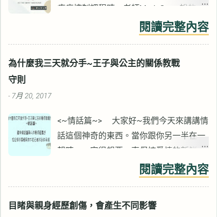
疼痛控制課程時，老師Mark Grant說的
話。 看起來像是雞湯語錄，卻是心理治療
閱讀完整內容
重要的治療元素。 這十幾年來的諮商生
涯，我沒有見過例外。 雖然Mark表面上
為什麼我三天就分手~王子與公主的關係教戰
講的是疼痛控制，但所有心理治療都適
守則
用。 心情低落與負向的情緒會影響疼痛，
7月 20, 2017
-
同樣的也會影響諮商的效果。 無獨有偶，
【心靈的傷，身體會記住】作者Bessel
<~情話篇~> 大家好~我們今天來講講情
van der Kolk也說過類似的話。 ▋相信痛
話這個神奇的東西。當你跟你另一半在一
苦的事情會結束 相信痛苦的事件會結束，
起時，一定很想要一直保持愛情的新鮮，
才會讓過去的一些經驗變得可以忍受。 如
天天像熱戀(咦!?你說你不想………你的另一
閱讀完整內容
果你認為它永遠不會結束，事情就會變得
半在你背後，他非常火!!)。很好~大家都
難以忍受。 如果我們認為悲慘的狀況永遠
希望可以常保愛情的新鮮，那貼心的舉動
不會結束，我們將永遠無法從傷害中復
目睹與親身經歷創傷，會產生不同影響
跟言語就一定跑不了了，上次我們介紹過