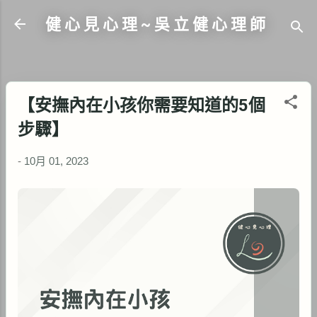
跳到主要內容
健 心 見 心 理 ~ 吳 立 健 心 理 師
【安撫內在小孩你需要知道的5個
步驟】
-
10月 01, 2023