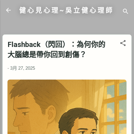
跳到主要內容
健 心 見 心 理 ~ 吳 立 健 心 理 師
Flashback（閃回）：為何你的
大腦總是帶你回到創傷？
-
3月 27, 2025