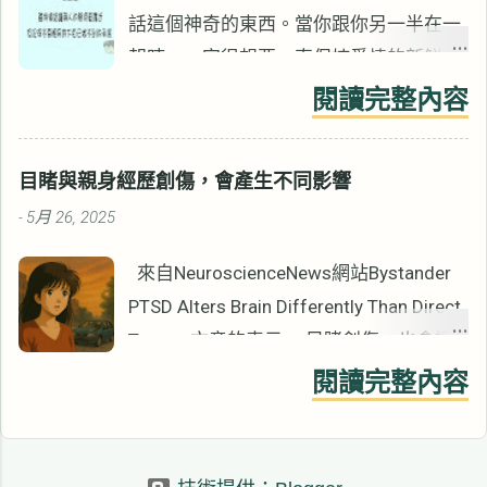
van der Kolk也說過類似的話。 ▋相信痛
話這個神奇的東西。當你跟你另一半在一
苦的事情會結束 相信痛苦的事件會結束，
起時，一定很想要一直保持愛情的新鮮，
才會讓過去的一些經驗變得可以忍受。 如
天天像熱戀(咦!?你說你不想………你的另一
閱讀完整內容
果你認為它永遠不會結束，事情就會變得
半在你背後，他非常火!!)。很好~大家都
難以忍受。 如果我們認為悲慘的狀況永遠
希望可以常保愛情的新鮮，那貼心的舉動
不會結束，我們將永遠無法從傷害中復
目睹與親身經歷創傷，會產生不同影響
跟言語就一定跑不了了，上次我們介紹過
原。 若來談的案主認為悲慘的事永遠不會
5月 26, 2025
-
家事篇，那就是貼心的舉動之一。今天我
結束，或已經結束了但他們沒有意識到。
們就來聊聊語言吧。心理學家Eddie Wu說
來自NeuroscienceNews網站Bystander
諮商將難以有效果。 諮商工作很重要的一
過：「每天早上睜開眼睛就是感情扣分的
PTSD Alters Brain Differently Than Direct
部分是帶給人們，事情會結束的希望。 如
開始，如果沒有用盡辦法去維持，很快熱
Trauma文章的表示， 目睹創傷，也會讓
果事情重覆發生，我們需要辨識至少此時
情就會消退。」 在開始之前我們先來看
你的大腦永久改變。 而且 和真正「經
此刻的現在沒有發生。 例如： 現在在這
閱讀完整內容
看這段影片 影片非常的浮誇，但是傳遞
歷」創傷的人，改變的腦區不一樣。 ▋只
諮商室裡，沒有人會罵你、打你，你是安
出一個重要的概念，語言用得好、感情不
是看到也會有PTSD 你可能以為 PTSD 是
全的。 或是 現在傷害你的人已經沒有跟
會跑。說出去的語言是有力量的，就像言
戰爭或重大創傷才會有。 但其實 你只是
你住在一起了，你知道嗎？ 縱使只有一下