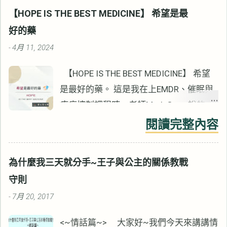
【HOPE IS THE BEST MEDICINE】 希望是最
好的藥
4月 11, 2024
-
【HOPE IS THE BEST MEDICINE】 希望
是最好的藥。 這是我在上EMDR、催眠與
疼痛控制課程時，老師Mark Grant說的
話。 看起來像是雞湯語錄，卻是心理治療
閱讀完整內容
重要的治療元素。 這十幾年來的諮商生
涯，我沒有見過例外。 雖然Mark表面上
為什麼我三天就分手~王子與公主的關係教戰
講的是疼痛控制，但所有心理治療都適
守則
用。 心情低落與負向的情緒會影響疼痛，
7月 20, 2017
-
同樣的也會影響諮商的效果。 無獨有偶，
【心靈的傷，身體會記住】作者Bessel
<~情話篇~> 大家好~我們今天來講講情