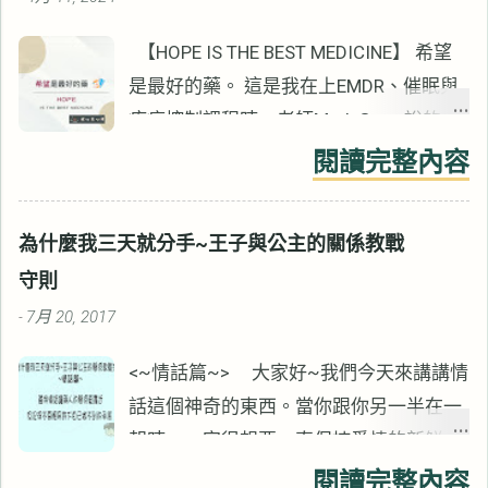
【HOPE IS THE BEST MEDICINE】 希望
是最好的藥。 這是我在上EMDR、催眠與
疼痛控制課程時，老師Mark Grant說的
話。 看起來像是雞湯語錄，卻是心理治療
閱讀完整內容
重要的治療元素。 這十幾年來的諮商生
涯，我沒有見過例外。 雖然Mark表面上
為什麼我三天就分手~王子與公主的關係教戰
講的是疼痛控制，但所有心理治療都適
守則
用。 心情低落與負向的情緒會影響疼痛，
7月 20, 2017
-
同樣的也會影響諮商的效果。 無獨有偶，
【心靈的傷，身體會記住】作者Bessel
<~情話篇~> 大家好~我們今天來講講情
van der Kolk也說過類似的話。 ▋相信痛
話這個神奇的東西。當你跟你另一半在一
苦的事情會結束 相信痛苦的事件會結束，
起時，一定很想要一直保持愛情的新鮮，
才會讓過去的一些經驗變得可以忍受。 如
天天像熱戀(咦!?你說你不想………你的另一
閱讀完整內容