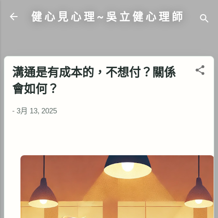
跳到主要內容
健 心 見 心 理 ~ 吳 立 健 心 理 師
溝通是有成本的，不想付？關係
會如何？
-
3月 13, 2025