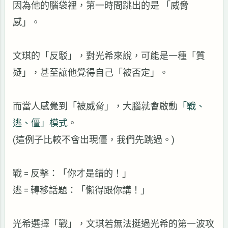
因為他的腦袋裡，第一時間跳出的是
「威脅
感」。
文琪的「反駁」，對光希來說，可能是一種「質
疑」，甚至讓他覺得自己「被否定」。
而當人感覺到「被威脅」，大腦就會啟動
「戰、
逃、僵」模式
。
(
這例子比較不會出現僵，我們先跳過。
)
戰
=
反擊：「你才是錯的！」
逃
=
轉移話題：「懶得跟你講！」
光希選擇「戰」，文琪若無法挺過光希的第一波攻